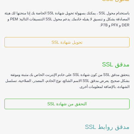
باستخدام محول SSL ، يمكنك بسهولة تحويل شهادة SSL الخاصة بك إذا منحتها لك هيئة
المصادقة بشكل و تنسيق لا يقبله خادمك. يدعم محول SSL التنسيقات التالية: PEM و
تحويل شهادة SSL
SSL
یتحقق مدقق SSL من كون شھادة SSL على خادم الإنترنت الخاص بك مثبتة وموثقة
بشكل صحیح. یعرض مدقق SSL الاسم الشائع، نوع الخادم، المصدر، الصلاحیة، تسلسل
، بالإضافة لمعلومات أخرى.
التحقق من شهادة SSL
روابط SSL