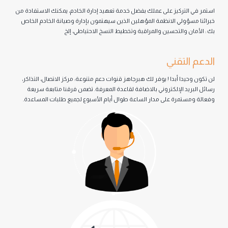
تركیز على عملك بفضل خدمة تعهيد إدارة الخادم، یمكنك الاستفادة من
ولي الانظمة المؤھلین الذین سیھتمون بإدارة وصیانة الخادم الخاص
والتحسین والمراقبة وتخطیط النسخ الاحتیاطي، إلخ
تقني
ا أبدا ! يوفر لك هبرجاهز قنوات دعم متنوعة: مركز الاتصال، التذاكر،
 الإلكتروني بالاضافة لقاعدة المعرفة. تضمن فرقنا متابعة سريعة
مرة على مدار الساعة طوال أيام الأسبوع لجميع طلبات المساعدة.