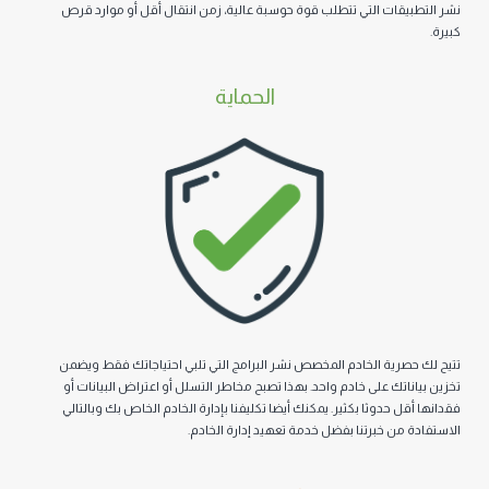
ات التي تتطلب قوة حوسبة عالیة، زمن انتقال أقل أو موارد قرص
الحمایة
یة الخادم المخصص نشر البرامج التي تلبي احتیاجاتك فقط ویضمن
ك على خادم واحد. بھذا تصبح مخاطر التسلل أو اعتراض البیانات أو
حدوثا بكثیر. یمكنك أیضا تكلیفنا بإدارة الخادم الخاص بك وبالتالي
 خبرتنا بفضل خدمة تعهيد إدارة الخادم.