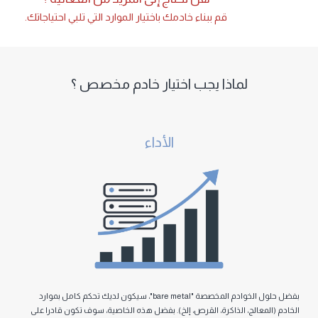
قم ببناء خادمك باختیار الموارد التي تلبي احتیاجاتك.
لماذا یجب اختیار خادم مخصص ؟
الأداء
بفضل حلول الخوادم المخصصة "bare metal"، سیكون لدیك تحكم كامل بموارد
الج، الذاكرة، القرص، إلخ). بفضل ھذه الخاصیة، سوف تكون قادرا على