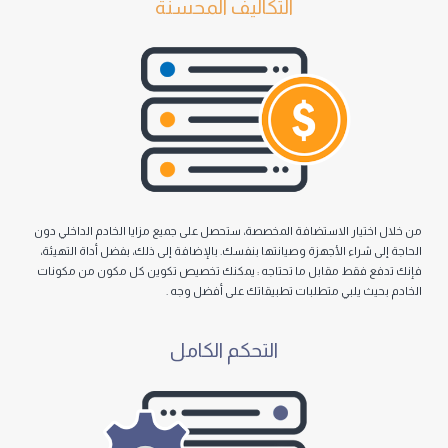
التكالیف المحسنة
یار الاستضافة المخصصة، ستحصل على جمیع مزایا الخادم الداخلي دون
راء الأجھزة وصیانتھا بنفسك. بالإضافة إلى ذلك، بفضل أداة التھیئة،
قط مقابل ما تحتاجه : یمكنك تخصیص تكوین كل مكون من مكونات
 یلبي متطلبات تطبیقاتك على أفضل وجه .
التحكم الكامل