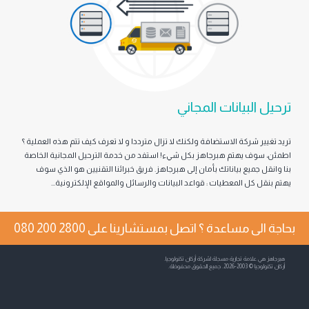
بیانات المجاني
ركة الاستضافة ولكنك لا تزال مترددا و لا تعرف كیف تتم ھذه العملیة ؟
یھتم ھبرجاھز بكل شيء! استفد من خدمة الترحیل المجانیة الخاصة
یع بیاناتك بأمان إلى ھبرجاھز. فریق خبرائنا التقنیین ھو الذي سوف
 المعطیات : قواعد البیانات والرسائل والمواقع الإلكترونیة...
ى مساعدة ؟ اتصل بمستشارينا على
080 200 2800
ة تجارية مسجلة لشركة أركان تكنولوجيا.
وظة.