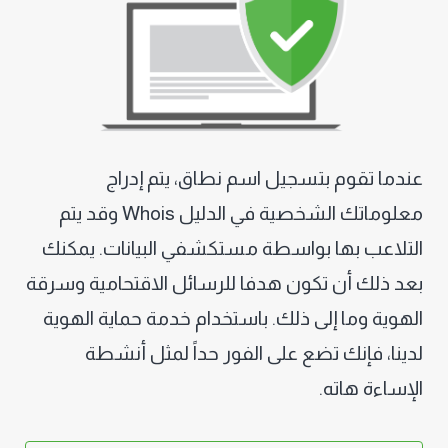
عندما تقوم بتسجیل اسم نطاق، یتم إدراج
معلوماتك الشخصیة في الدليل Whois وقد یتم
التلاعب بھا بواسطة مستكشفي البیانات. یمكنك
بعد ذلك أن تكون ھدفا للرسائل الاقتحامیة وسرقة
الھویة وما إلى ذلك. باستخدام خدمة حمایة الھویة
لدينا، فإنك تضع على الفور حداً لمثل أنشطة
الإساءة هاته.