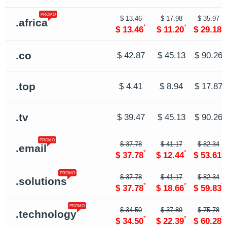
PROMO
$ 13.46
$ 17.98
$ 35.97
.africa
*
*
*
$ 13.46
$ 11.20
$ 29.18
.co
$ 42.87
$ 45.13
$ 90.26
.top
$ 4.41
$ 8.94
$ 17.87
.tv
$ 39.47
$ 45.13
$ 90.26
PROMO
$ 37.78
$ 41.17
$ 82.34
.email
*
*
*
$ 37.78
$ 12.44
$ 53.61
PROMO
$ 37.78
$ 41.17
$ 82.34
.solutions
*
*
*
$ 37.78
$ 18.66
$ 59.83
PROMO
$ 34.50
$ 37.89
$ 75.78
.technology
*
*
*
$ 34.50
$ 22.39
$ 60.28