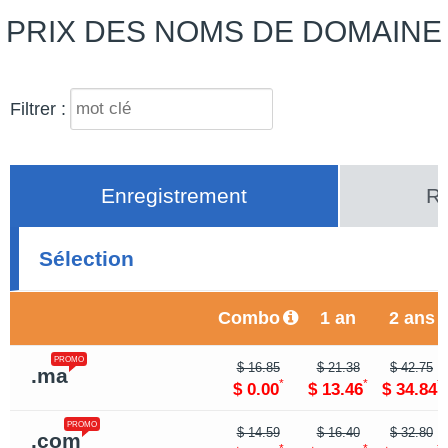
PRIX DES NOMS DE DOMAINE
Filtrer :
Enregistrement
Re
Sélection
Combo
1 an
2 ans
PROMO
$ 16.85
$ 21.38
$ 42.75
.ma
*
*
*
$ 0.00
$ 13.46
$ 34.84
PROMO
$ 14.59
$ 16.40
$ 32.80
.com