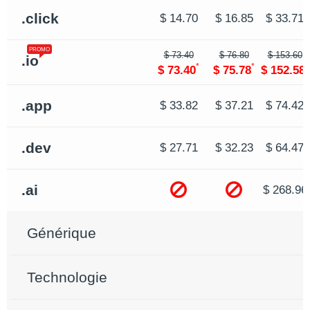
.click
$ 14.70
$ 16.85
$ 33.71
PROMO
$ 73.40
$ 76.80
$ 153.60
.io
*
*
*
$ 73.40
$ 75.78
$ 152.58
.app
$ 33.82
$ 37.21
$ 74.42
.dev
$ 27.71
$ 32.23
$ 64.47
.ai
$ 268.96
Générique
Technologie