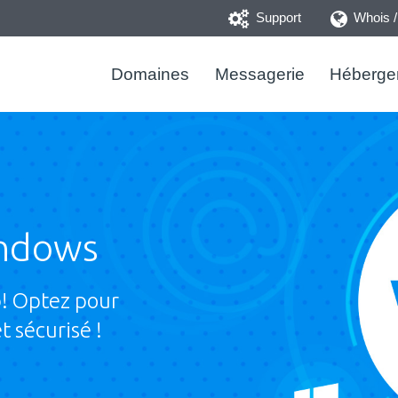
Support
Whois 
Domaines
Messagerie
Héberge
ndows
b! Optez pour
 sécurisé !