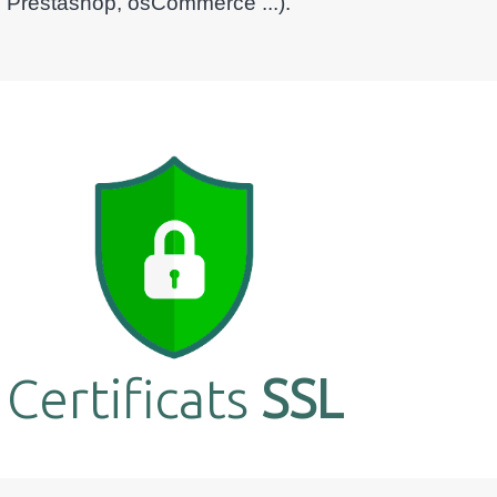
 Prestashop, osCommerce ...).
Certificats
SSL